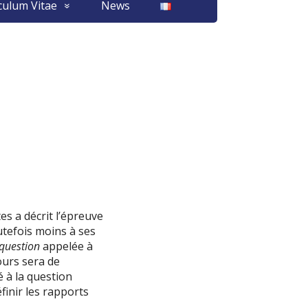
culum Vitae
News
es a décrit l’épreuve
utefois moins à ses
question
appelée à
ours sera de
 à la question
finir les rapports