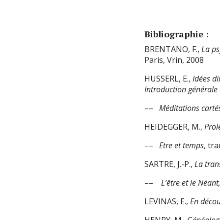
Bibliographie :
BRENTANO, F.,
La ps
Paris, Vrin, 2008
HUSSERL, E.,
Idées d
Introduction générale
––
Méditations carté
HEIDEGGER, M.,
Prol
––
Etre et temps
, tr
SARTRE, J.-P.,
La tran
––
L’être et le Néan
LEVINAS, E.,
En décou
HENRY, M.,
Généalogi