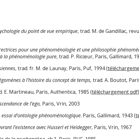
ychologie du point de vue empirique
, trad. M. de Gandillac, rev
irectrices pour une phénoménologie
et une philosophie phénomé
 à la phénoménologie pure
, trad. P. Ricœur, Paris, Gallimard, 1
siennes
, trad. fr. M. de Launay, Paris, Puf, 1994 (
téléchargeme
égomènes à l’histoire du concept de temps,
trad. A. Boutot, Par
ad. E. Martineau, Paris, Authentica, 1985 (
téléchargement pdf
scendance de l’ego,
Paris, Vrin, 2003
t, essai d’ontologie phénoménologique
. Paris, Gallimard, 1943 (
t
vrant l’existence avec Husserl et Heidegger
, Paris, Vrin, 1967
e de la psychanalyse
, ch.1, Paris, PUF, 1985