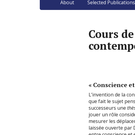
About
Selected Publications
Cours de
contempo
« Conscience et
L’invention de la con
que fait le sujet pe
successeurs une
thè
jouer un rôle consid
mesurer les déplace
laissée ouverte par D
entre conscience et 