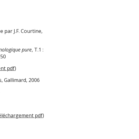
ue par J.F. Courtine,
nologique pure
, T.1 :
950
nt pdf
)
is, Gallimard, 2006
)
éléchargement pdf
)