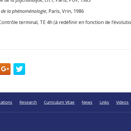
le de la phénoménologie
, Paris, Vrin, 1986
ontrôle terminal, TE 4h (à redéfinir en fonction de l’évolutio
cations
Research
Curriculum Vitae
News
Links
Videos