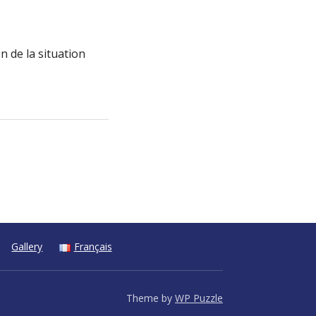
n de la situation
Gallery
Français
Theme by
WP Puzzle