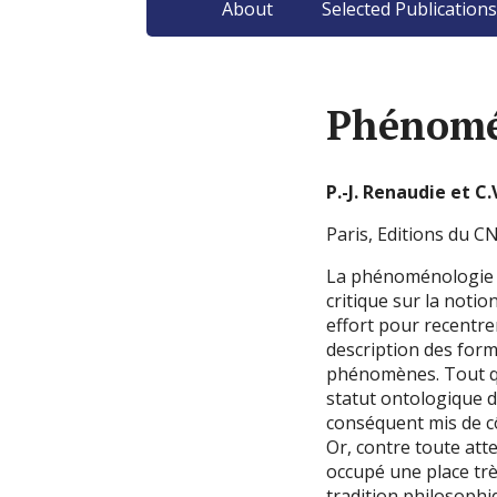
About
Selected Publications
Phénomén
P.-J. Renaudie et C.
Paris, Editions du CN
La phénoménologie e
critique sur la noti
effort pour recentre
description des form
phénomènes. Tout q
statut ontologique d
conséquent mis de c
Or, contre toute atte
occupé une place trè
tradition philosoph