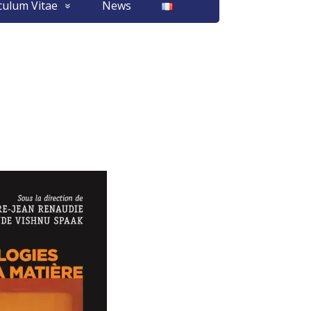
culum Vitae
News