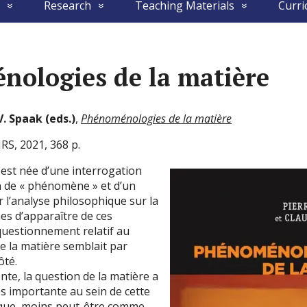
Research
Teaching Materials
Curri
ologies de la matière
V.
Spaak (eds.)
,
Phénoménologies de la matière
RS, 2021, 368 p.
st née d’une interrogation
on de « phénomène » et d’un
r l’analyse philosophique sur la
es d’apparaître de ces
uestionnement relatif au
e la matière semblait par
ôté.
nte, la question de la matière a
s importante au sein de cette
ique, moins peut-être comme