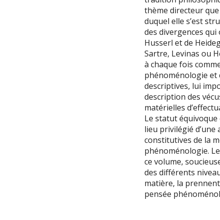
thème directeur qu
duquel elle s’est stru
des divergences qui
Husserl et de Heideg
Sartre, Levinas ou H
à chaque fois comme
phénoménologie et 
descriptives, lui imp
description des vécu
matérielles d’effectu
Le statut équivoque d
lieu privilégié d’une
constitutives de la m
phénoménologie. Les
ce volume, soucieuse
des différents niveau
matière, la prennent
pensée phénoménol