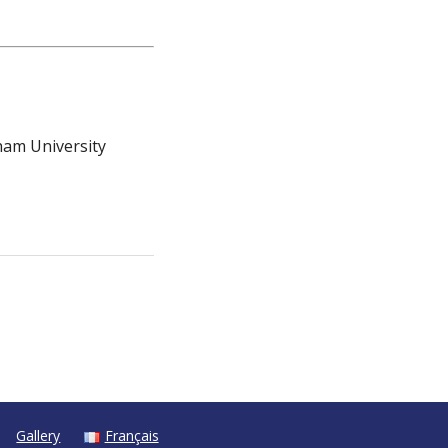
am University
Gallery
Français