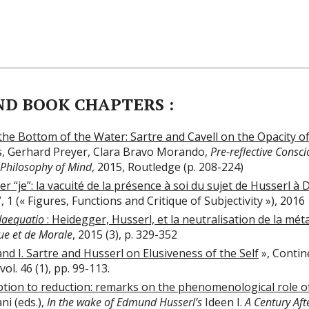
ND BOOK CHAPTERS :
the Bottom of the Water: Sartre and Cavell on the Opacity o
s, Gerhard Preyer, Clara Bravo Morando,
Pre-reflective Consc
Philosophy of Mind
, 2015, Routledge (p. 208-224)
er “je”: la vacuité de la présence à soi du sujet de Husserl à 
 1 (« Figures, Functions and Critique of Subjectivity »), 2016
aequatio
: Heidegger, Husserl, et la neutralisation de la mé
ue et de Morale
, 2015 (3), p. 329-352
nd I. Sartre and Husserl on Elusiveness of the Self
», Contin
ol. 46 (1), pp. 99-113.
tion to reduction: remarks on the phenomenological role of
ni (eds.),
In the wake of Edmund Husserl’s
Ideen I.
A Century Aft