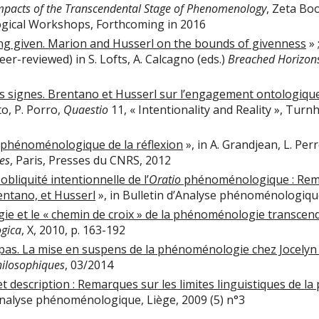
mpacts of the Transcendental Stage of Phenomenology
, Zeta Bo
ical Workshops, Forthcoming in 2016
ng given. Marion and Husserl on the bounds of givenness
» 
eer-reviewed) in S. Lofts, A. Calcagno (eds.)
Breached Horizons
es signes. Brentano et Husserl sur l’engagement ontologique 
to, P. Porro,
Quaestio
11, « Intentionality and Reality », Turn
 phénoménologique de la réflexion
», in A. Grandjean, L. Per
es
, Paris, Presses du CNRS, 2012
obliquité intentionnelle de l’
Oratio
phénoménologique : Rema
ntano, et Husserl
», in Bulletin d’Analyse phénoménologiqu
ie et le « chemin de croix » de la phénoménologie transcen
gica
, X, 2010, p. 163-192
 pas. La mise en suspens de la phénoménologie chez Jocelyn
hilosophiques
, 03/2014
t description : Remarques sur les limites linguistiques de 
’Analyse phénoménologique, Liège, 2009 (5) n°3