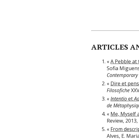
ARTICLES A
«
A Pebble at 
Sofia Miguen
Contemporary 
«
Dire et pens
Filosofiche
XXV,
«
Intentio
et
Ad
de Métaphysiq
«
Me, Myself a
Review, 2013, v
«
From descrip
Alves, E. Maria