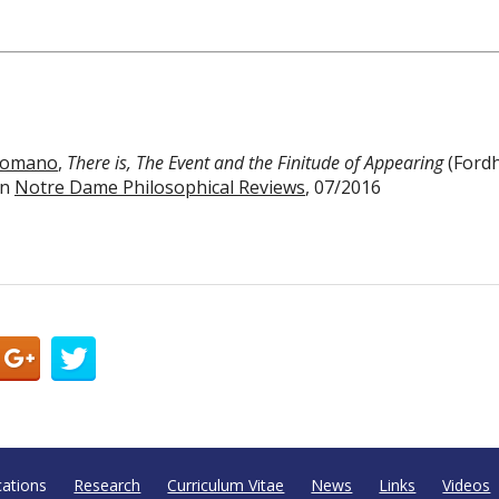
 Romano
,
There is, The Event and the Finitude of Appearing
(Fordh
in
Notre Dame Philosophical Reviews
, 07/2016
cations
Research
Curriculum Vitae
News
Links
Videos