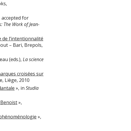
oks,
; accepted for
: The Work of Jean-
de l’intentionnalité
hout – Bari, Brepols,
reau (eds.),
La science
rques croisées sur
e, Liège, 2010
dantale
», in
Studia
 Benoist
»,
la phénoménologie
»,