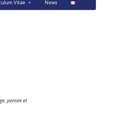
culum Vitae
News
age, pensée et