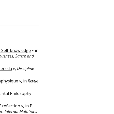
f Self-knowledge
» in
iousness, Sartre and
Derrida
»,
Discipline
taphysique
», in
Revue
ental Philosophy
 reflection
», in P.
er: Internal Mutations