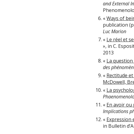
and External I
Phenomenolog
«
Ways of bei
publication (p
Luc Marion
«
Le réel et s
», in C. Esposi
2013
«
La question
des phénomèn
«
Rectitude et 
McDowell, Bre
«
La psycholog
Phaenomenolo
«
En avoir ou
Implications p
«
Expression e
in Bulletin d