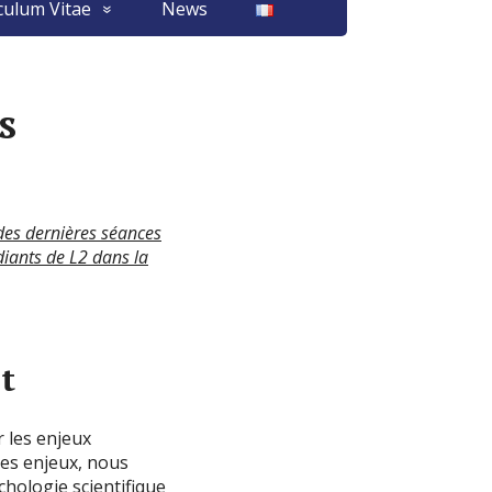
culum Vitae
News
s
 des dernières séances
diants de L2 dans la
t
 les enjeux
ces enjeux, nous
chologie scientifique