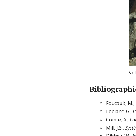
Vé
Bibliographi
Foucault, M.,
Leblanc, G.,
L
Comte, A.,
Cou
Mill, J.S.,
Syst