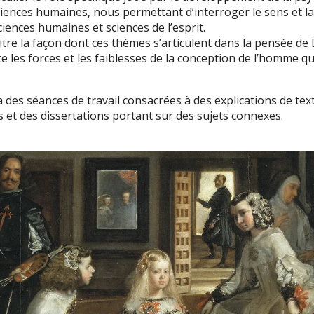
sciences humaines, nous permettant d’interroger le sens et l
sciences humaines et sciences de l’esprit.
re la façon dont ces thèmes s’articulent dans la pensée de 
e les forces et les faiblesses de la conception de l’homme qu
 des séances de travail consacrées à des explications de text
et des dissertations portant sur des sujets connexes.