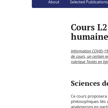
About
Selected Publications
Cours L2
humaines
Information COVID-19 :
de cours, un certain 
rubrique Textes en li
Sciences d
Ce cours proposera u
philosophiques liés 
analyserons en parti