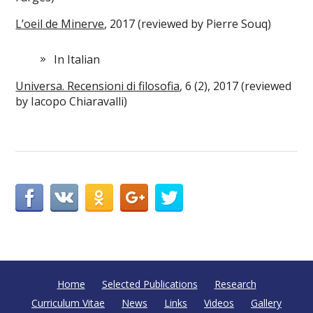
L’oeil de Minerve
, 2017 (reviewed by Pierre Souq)
In Italian
Universa. Recensioni di filosofia
, 6 (2), 2017 (reviewed
by Iacopo Chiaravalli)
Home
Selected Publications
Research
Curriculum Vitae
News
Links
Videos
Gallery