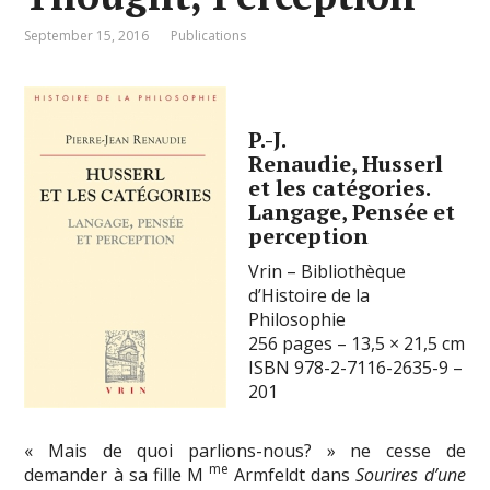
September 15, 2016
Publications
P.-J.
Renaudie,
Husserl
et les catégories.
Langage, Pensée et
perception
Vrin – Bibliothèque
d’Histoire de la
Philosophie
256 pages – 13,5 × 21,5 cm
ISBN 978-2-7116-2635-9 –
201
« Mais de quoi parlions-nous? » ne cesse de
me
demander à sa fille M
Armfeldt dans
Sourires d’une